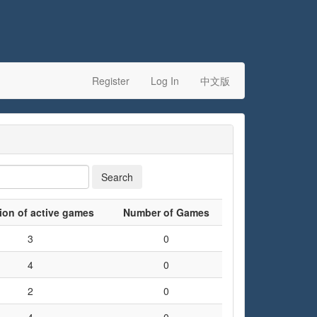
Register
Log In
中文版
tion of active games
Number of Games
3
0
4
0
2
0